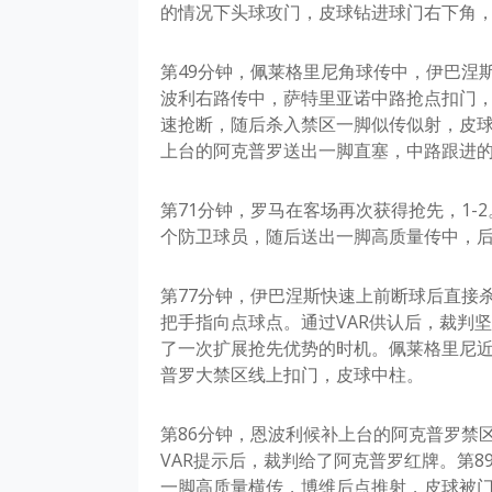
的情况下头球攻门，皮球钻进球门右下角
第49分钟，佩莱格里尼角球传中，伊巴涅
波利右路传中，萨特里亚诺中路抢点扣门，
速抢断，随后杀入禁区一脚似传似射，皮球
上台的阿克普罗送出一脚直塞，中路跟进
第71分钟，罗马在客场再次获得抢先，1
个防卫球员，随后送出一脚高质量传中，
第77分钟，伊巴涅斯快速上前断球后直接
把手指向点球点。通过VAR供认后，裁判
了一次扩展抢先优势的时机。佩莱格里尼近
普罗大禁区线上扣门，皮球中柱。
第86分钟，恩波利候补上台的阿克普罗禁
VAR提示后，裁判给了阿克普罗红牌。第
一脚高质量横传，博维后点推射，皮球被门