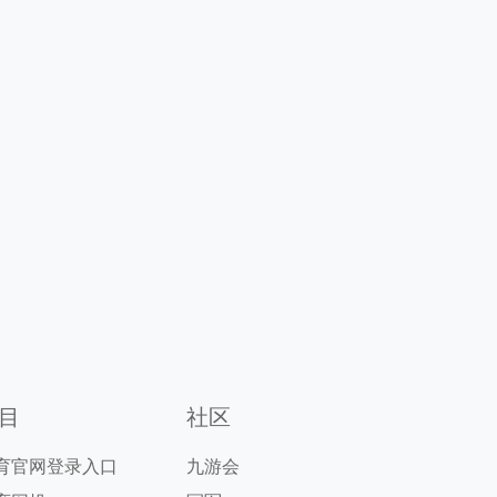
目
社区
育官网登录入口
九游会