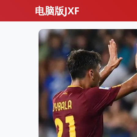
电脑版JXF