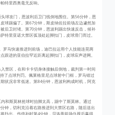
，帕特里西奥毫无反响。
斯头球攻门，恩波利后卫门线倒地围住。第56分钟，恩
皮球踢偏了。第67分钟，斯皮纳佐拉前场左边遽然加
被后卫封堵。第70分钟，恩波利踢出快速反击，候补
的萨特里亚诺大禁区弧顶处起脚扣门，皮球滑门而过。
-2。罗马快速推进到前场，迪巴拉运用个人技能连晃两
后点跟进的亚伯拉罕近距离起脚扣门，皮球应声进网。
杀入禁区，在和卡卡切身体接触后倒地，裁判第一时间
坚持了点球判罚。佩莱格里尼点球射中门框，罗马错过
期状况非常低迷。第84分钟，恩波利构成时机，阿克
区内和斯莫林抢球时抬脚太高，踢中了斯莫林。通过
89分钟，切利克沿着右路推进到大禁区右路，随后送出
将扑出。伤停补时第4分钟，贝洛蒂前场仇视后赢得