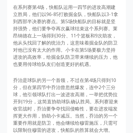
在系列赛第4场，快船队运用一四节的进攻高潮建
立胜局，他们以96-85打败掘金队，快船队以3-1拿
到西部半决赛的赛点。第5场快船队的目标就是坚
持强势，他们要争夺再次赢球结束这个系列赛。莱
昂纳德在上一场得到30分、11个篮板和9次助攻，
他从头找回了解的统治力，这意味着掘金队的防卫
对他已没有太大的作用。小卡在第5场要极力坚持
进攻的高效率，给掘金队防卫带来继续的压力，他
也要用传球给队友们创造更好的机遇。
乔治是球队的另一个首领，不过在第4场只得到10
分，但在第四节中乔治曾忽然爆发，连中2个三分
球，他引领球队打出一波进攻高潮，一举把优势拉
开到19分，这简直协助球队确认胜局。系列赛迎来
收官战时，乔治要争夺找回侵略性，要在进攻端发
挥更大作用，协助小卡减压。当然，乔治的另一个
重要作用就是防卫，他会继续给穆雷施压，只需可
以限制住穆雷的进攻，快船队的胜算就会大增。