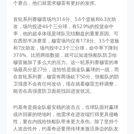
个赛点，他们就需求穆雷有更好的发挥。
首轮系列赛穆雷场均31.6分、5.6个篮板和6.3次助
攻，场均投进4.6个三分球，有52.9%的投篮命中
率，他的超卓体现是球队完结翻盘的重要原因。可
在西部半决赛里，穆雷场均仅有17.8分、3.5个篮板
和7次助攻，场均投中2.3个三分球，命中率下降到
37.6%。比照两组数据，就可以知道快船队防卫给
穆雷施加了多么大的压力。这一轮系列赛穆雷的单
场最高分是27分，这恰恰是掘金队赢球的一战，而
在首轮系列赛，穆雷有两场砍下50分。快船队的防
卫强度不会有任何改动，现在就看穆雷怎样调整，
能否在高强度防卫面前找回进攻状况。
约基奇是掘金队最安稳的攻击点，当球队面对赢球
或许回家的绝地时，他需求在进攻端打得更具侵略
性，要在内线给快船队带来更大杀伤。除了坚持个
人攻击性外，约基奇还要用传球来激活身边的队友