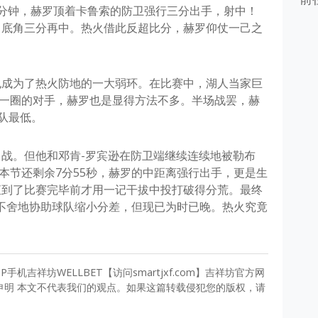
分钟，赫罗顶着卡鲁索的防卫强行三分出手，射中！
，底角三分再中。热火借此反超比分，赫罗仰仗一己之
也成为了热火防地的一大弱环。在比赛中，湖人当家巨
了一圈的对手，赫罗也是显得方法不多。半场战罢，赫
全队最低。
战。但他和邓肯-罗宾逊在防卫端继续连续地被勒布
本节还剩余7分55秒，赫罗的中距离强行出手，更是生
直到了比赛完毕前才用一记干拔中投打破得分荒。最终
而不舍地协助球队缩小分差，但现已为时已晚。热火究竟
手机吉祥坊WELLBET【访问smartjxf.com】吉祥坊官方网
版权申明 本文不代表我们的观点。如果这篇转载侵犯您的版权，请