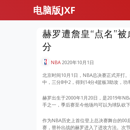
电脑版JXF
赫罗遭詹皇“点名”被
分
NBA
2020年10月1日
北京时间10月1日，NBA总决赛正式开打。
中，三分8中2，得到14分4篮板3助攻，功率
赫罗出生于2000年1月20日，是2019
手之一，季后赛至今他场均可以为球队砍下16.
作为NBA历史上首位登上总决赛舞台的0
赛，替补出战的赫罗进入了进攻方法。次节