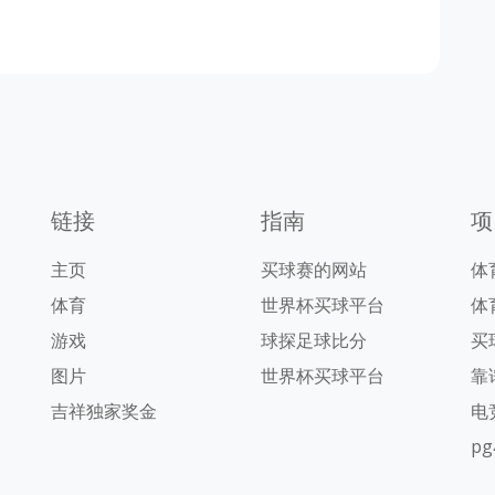
链接
指南
项
主页
买球赛的网站
体
体育
世界杯买球平台
体
游戏
球探足球比分
买
图片
世界杯买球平台
靠
吉祥独家奖金
电
p