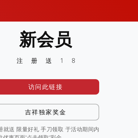
新会员
注册送18
访问此链接
吉祥独家奖金
册就送 限量好礼 手刀领取 于活动期间内
往优惠页面”点击领取”彩金。