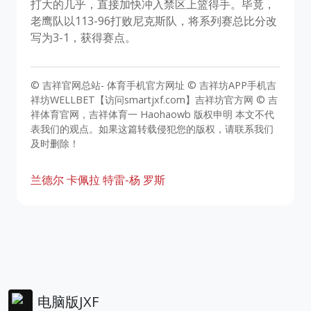
打大的几乎，直接加快冲入禁区上篮得手。毕竟，
老鹰队以113-96打败尼克斯队，将系列赛总比分改
写为3-1，获得赛点。
© 吉祥官网总站- 体育手机官方网址 © 吉祥坊APP手机吉
祥坊WELLBET【访问smartjxf.com】吉祥坊官方网 © 吉
祥体育官网，吉祥体育一 Haohaowb 版权申明 本文不代
表我们的观点。如果这篇转载侵犯您的版权，请联系我们
及时删除！
兰德尔
卡佩拉
特雷-杨
罗斯
电脑版JXF