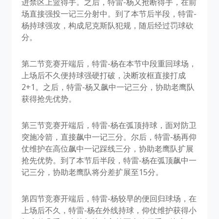
进禁区上篮得手。之后，特雷-杨又抢断得手，在前
场直接强投一记三分射中。到了本节后半段，特雷-
杨持球强攻，构成尼克斯队犯规，随后经过罚球砍
分。
第二节竞赛开端后，特雷-杨在本节中段重回球场，
上场后不久便持球强硬打破，决断攻框直接打成
2+1。之后，特雷-杨又飙中一记三分，协助老鹰队
获得抢先优势。
第三节竞赛开端后，特雷-杨在弧顶持球，面对防卫
突施冷箭，直接飙中一记三分。尔后，特雷-杨再仰
仗维护在高位飙中一记踩线三分，协助老鹰队扩展
抢先优势。到了本节后半段，特雷-杨在弧顶飙中一
记三分，协助老鹰队将分差扩展至15分。
第四节竞赛开端后，特雷-杨较早的便回归球场，在
上场后不久，特雷-杨在外线持球，仰仗维护获得小