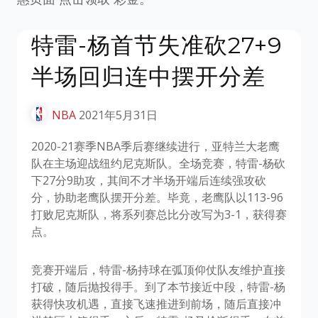
特雷-杨首节失准砍27+9
半场回归连中摆开分差
NBA
2021年5月31日
2020-21赛季NBA季后赛继续进行，亚特兰大老鹰
队在主场迎战纽约尼克斯队。全场竞赛，特雷-杨砍
下27分9助攻，其间不才半场开端后连续强攻砍
分，协助老鹰队摆开分差。毕竟，老鹰队以113-96
打败尼克斯队，将系列赛总比分改写为3-1，获得赛
点。
竞赛开端后，特雷-杨持球在弧顶仰仗队友维护直接
打破，随后抛投得手。到了本节接近中段，特雷-杨
获得快攻机遇，直接飞速推进到前场，随后直接冲