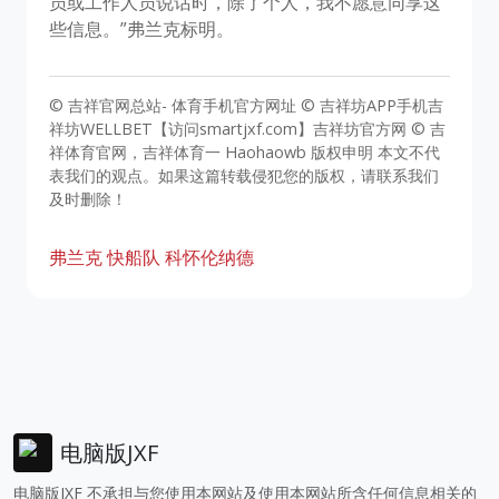
员或工作人员说话时，除了个人，我不愿意同享这
些信息。”弗兰克标明。
© 吉祥官网总站- 体育手机官方网址 © 吉祥坊APP手机吉
祥坊WELLBET【访问smartjxf.com】吉祥坊官方网 © 吉
祥体育官网，吉祥体育一 Haohaowb 版权申明 本文不代
表我们的观点。如果这篇转载侵犯您的版权，请联系我们
及时删除！
弗兰克
快船队
科怀伦纳德
电脑版JXF
电脑版JXF 不承担与您使用本网站及使用本网站所含任何信息相关的