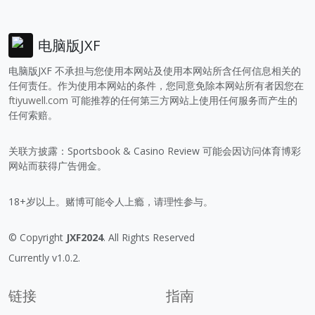
电脑版JXF
电脑版JXF 不承担与您使用本网站及使用本网站所含任何信息相关的
任何责任。作为使用本网站的条件，您同意免除本网站所有者因您在
ftiyuwell.com
可能推荐的任何第三方网站上使用任何服务而产生的
任何索赔。
关联方披露：Sportsbook & Casino Review 可能会因访问体育博彩
网站而获得广告佣金。
18+岁以上。赌博可能令人上瘾，请理性参与。
© Copyright
JXF2024
. All Rights Reserved
Currently v1.0.2.
链接
指南