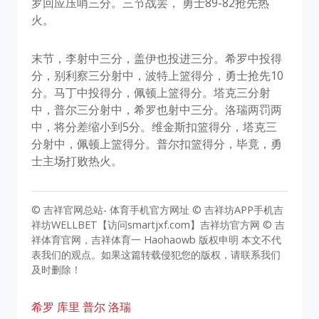
罗回应压哨三分。三节战罢， 勇士89-82抢先热
火。
末节，李射中三分，盖伊也投进三分。希罗中投得
分，别利察三分射中，波特上篮得分，勇士抢先10
分。马丁中投得分，佩顿上篮得分。塔克三分射
中，普尔三分射中，希罗也射中三分。洛瑞两罚两
中，将分差缩小到5分。维金斯扣篮得分，塔克三
分射中，佩顿上篮得分。普尔扣篮得分，毕竟，勇
士主场打败热火。
© 吉祥官网总站- 体育手机官方网址 © 吉祥坊APP手机吉
祥坊WELLBET【访问smartjxf.com】吉祥坊官方网 © 吉
祥体育官网，吉祥体育一 Haohaowb 版权申明 本文不代
表我们的观点。如果这篇转载侵犯您的版权，请联系我们
及时删除！
希罗
库里
普尔
洛瑞