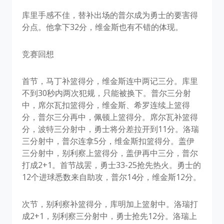
库里手感不佳，替补出场的普尔成为勇士的要害得
分点。他拿下32分，维金斯也有不错的体现。
竞赛回想
首节，马丁补篮得分，维金斯连中两记三分。库里
不到30秒内两次犯规，只能被换下。普尔三分射
中，席尔瓦扣篮得分，维金斯、希罗连续上篮得
分，普尔三分再中，佩顿上篮得分。席尔瓦补篮得
分，波特三分射中，勇士将分差拉开到11分。洛瑞
三分射中，普尔连拿5分，维金斯扣篮得分。盖伊
三分射中，别利察上篮得分，盖伊再中三分，普尔
打成2+1。首节战罢，勇士33-25抢先热火。勇士的
12个进球悉数来自助攻，普尔14分，维金斯12分。
次节，别利察补篮得分，库明加上篮射中。洛瑞打
成2+1，别利察三分射中，勇士抢先12分。洛瑞上