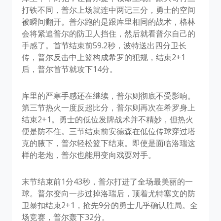
打铁不同，普尔上场就连中两记三分，勇士的空间
被瞬间翻开。普尔跑的是跟库里相同的战术，格林
会将紧追普尔的防卫人挡住，然后就看普尔自己的
手感了。首节结束前59.2秒，波特送出四分卫长
传，普尔反击中上篮构成希罗的犯规，结束2+1
后，普尔首节就攻下14分。
库里的严寒手感还在继续，普尔则彻底不受影响。
第三节热火一度反超比分，普尔则再次在希罗身上
结束2+1。勇士的低位发牌战术并不精妙，但热火
便是防不住。三节结束前安德森在低位传球穿过塔
克的腋下，普尔轻松篮下结束。即使是面临洛瑞这
样的老炮，普尔也能用变向戏耍对手。
末节结束前1分43秒，普尔打进了全场最美丽的一
球。普尔变向一步过掉洛瑞后，顶着尤特塞文的防
卫暴扣结束2+1，抢先9分的勇士几乎确认胜局。全
场竞赛，普尔轰下32分。