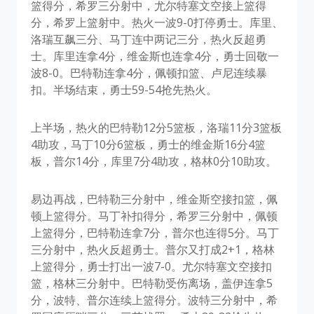
篮得分，希罗三分射中，尤尔特塞文空接上篮得
分，希罗上篮射中。热火一波9-0打停勇士。库里、
洛瑞互飙三分、马丁连中两记三分，热火反超勇
士。库里连拿4分，维金斯也连拿4分，勇士回敬一
波8-0。巴特勒连拿4分，佩顿扣篮、卢尼连续暴
扣。半场结束，勇士59-54抢先热火。
上半场，热火的巴特勒12分5篮板，洛瑞11分3篮板
4助攻，马丁10分6篮板，勇士的维金斯16分4篮
板，普尔14分，库里7分4助攻，格林0分10助攻。
易边再战，巴特勒三分射中，维金斯空接扣篮，佩
顿上篮得分。马丁补扣得分，希罗三分射中，佩顿
上篮得分，巴特勒连拿7分，普尔也连得5分。马丁
三分射中，热火反超勇士。普尔又打成2+1，格林
上篮得分，勇士打出一波7-0。尤尔特塞文空接扣
篮，格林三分射中。巴特勒受伤离场，盖伊连拿5
分，波特、普尔连续上篮得分。波特三分射中，希