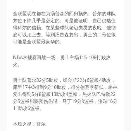
全联盟现在都在为汤普森的回归预热，普尔的球队
方位下降几乎是必定的。可是他证明，自己仍然值
得科尔的信赖。在某些球队老迈失灵的夜晚，他彻
底可以顶上去。等到汤普森复出，勇士的二号位很
可能是全联盟最豪华的。
NBA常规赛再战一场，勇士主场115-108打败热
火。
勇士队普尔32分5助攻，维金斯22分6篮板4助攻，
库里17中3得到9分10助攻，得分创赛季新低，格林
复出得到5分8篮板13助攻4盖帽；热火队巴特勒22
分5篮板脚踝受伤伤退，马丁19分9篮板，洛瑞16分
11助攻6篮板。
本场之星：普尔