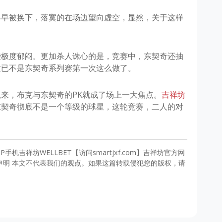
早早被换下，落寞的在场边望向虚空，显然，关于这样
袋极度郁闷。更加杀人诛心的是，竞赛中，东契奇还抽
这已不是东契奇系列赛第一次这么做了。
来，布克与东契奇的PK就成了场上一大焦点。
吉祥坊
东契奇彻底不是一个等级的球星，这轮竞赛，二人的对
手机吉祥坊WELLBET【访问smartjxf.com】吉祥坊官方网
版权申明 本文不代表我们的观点。如果这篇转载侵犯您的版权，请