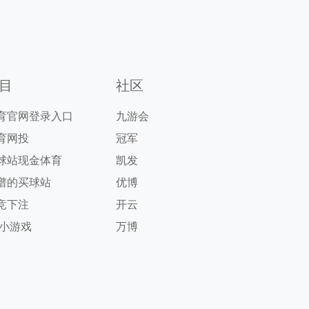
目
社区
育官网登录入口
九游会
育网投
冠军
球站现金体育
凯发
谱的买球站
优博
竞下注
开云
g小游戏
万博