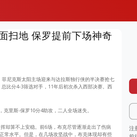
面扫地 保罗提前下场神奇
续进行，菲尼克斯太阳主场迎来与达拉斯独行侠的半决赛抢七
，总比分4-3筛选对手，11年后初次杀入西部决赛。西
，克里斯-保罗10分4助攻，二人全场迷失。
挥却算不上安稳。前6场，布克尽管逐渐走出了伤病
注
助攻的正常水平。但是，在几场攻坚战中，布克体现却有些
前