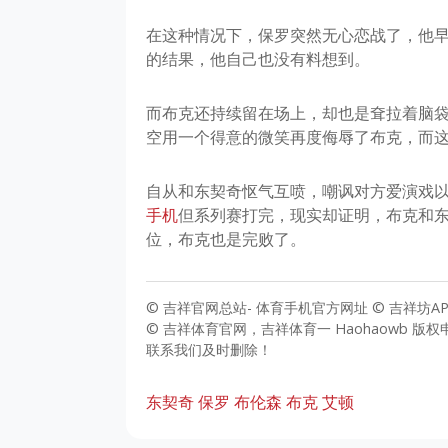
在这种情况下，保罗突然无心恋战了，他
的结果，他自己也没有料想到。
而布克还持续留在场上，却也是耷拉着脑
空用一个得意的微笑再度侮辱了布克，而
自从和东契奇怄气互喷，嘲讽对方爱演戏以
手机
​但系列赛打完，现实却证明，布克和
位，布克也是完败了。
© 吉祥官网总站- 体育手机官方网址 © 吉祥坊APP
© 吉祥体育官网，吉祥体育一 Haohaowb 
联系我们及时删除！
东契奇
保罗
布伦森
布克
艾顿