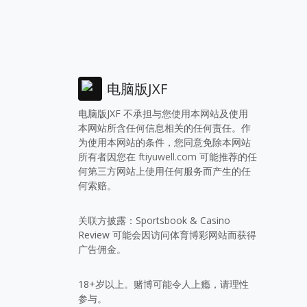
电脑版JXF
电脑版JXF 不承担与您使用本网站及使用
本网站所含任何信息相关的任何责任。作
为使用本网站的条件，您同意免除本网站
所有者因您在
ftiyuwell.com
可能推荐的任
何第三方网站上使用任何服务而产生的任
何索赔。
关联方披露：Sportsbook & Casino
Review 可能会因访问体育博彩网站而获得
广告佣金。
18+岁以上。赌博可能令人上瘾，请理性
参与。