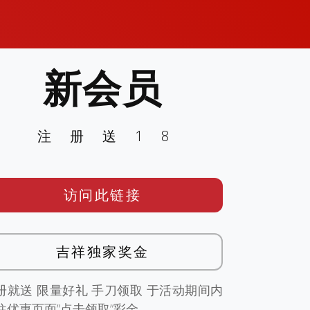
新会员
注册送18
访问此链接
吉祥独家奖金
册就送 限量好礼 手刀领取 于活动期间内
往优惠页面”点击领取”彩金。