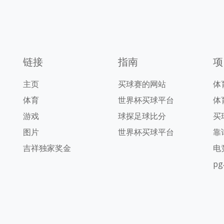
链接
指南
项
主页
买球赛的网站
体
体育
世界杯买球平台
体
游戏
球探足球比分
买
图片
世界杯买球平台
靠
吉祥独家奖金
电
p