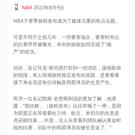
NBA
2022年8月9日
NBA下赛季旅程发布成为了媒体注重的焦点论题。
可是不同于之前几年，一些要害场次，要害时间点
的比赛早早被曝光，本年的旅程如同呈现了“难
产”的状况。
对此，名记马克-斯坦恩打听到一些消息，据他取得
的线报，有人猜测旅程推迟发布的原因，是要看看
接下来会否还有任何触及明星球员的生意产生。
而另一位名记凯斯-史密斯则说的更加了解，他泄
露，“我信赖，（旅程发布）比往常晚了一周，是因
为联盟正在等着看杜兰特、欧文、米切尔的生意是
否还能结束……毕竟，没人乐意看到球队确认黄金时
段的比赛，但队中的明星球员却被生意走了。”