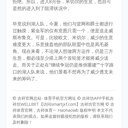
拒绝。所以，进入8月份，米切尔的生意，也自可
是然的进入到了阻滞状况中。
毕竟说到湖人队，今夏，他们与篮网和爵士都进行
过触摸，紫金军的仅有意图只需一个，便是送走威
斯布鲁克。可是，比较欧文、米切尔，威少的生意
难度更大，乐意接盘他的部队联盟中也是凤毛菱
角。现在来看，不论湖人想做两方运作，仍是三方
生意，都必须至少搭上两个首轮签才能将威少送
走。而关于正处在“继续争冠仍是推倒重建“”十字路
口的湖人队来说，他们显着不想再为了威少透支未
来的筹码了。
© 吉祥官网总站- 体育手机官方网址 © 吉祥坊APP手机吉
祥坊WELLBET【访问smartjxf.com】吉祥坊官方网 © 吉
祥体育官网，吉祥体育一 Haohaowb 版权申明 本文不代
表我们的观点。如果这篇转载侵犯您的版权，请联系我们
及时删除！