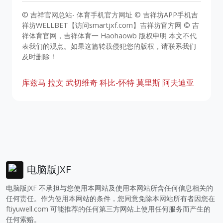
© 吉祥官网总站- 体育手机官方网址 © 吉祥坊APP手机吉
祥坊WELLBET【访问smartjxf.com】吉祥坊官方网 © 吉
祥体育官网，吉祥体育一 Haohaowb 版权申明 本文不代
表我们的观点。如果这篇转载侵犯您的版权，请联系我们
及时删除！
库兹马
拉文
武切维奇
科比-怀特
莫里斯
阿夫迪亚
电脑版JXF
电脑版JXF 不承担与您使用本网站及使用本网站所含任何信息相关的
任何责任。作为使用本网站的条件，您同意免除本网站所有者因您在
ftiyuwell.com
可能推荐的任何第三方网站上使用任何服务而产生的
任何索赔。