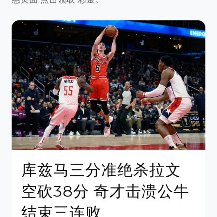
库兹马三分准绝杀拉文
空砍38分 奇才击溃公牛
结束三连败