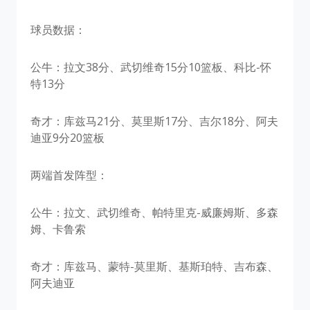
球员数据：
公牛：拉文38分、武切维奇15分10篮板、科比-怀
特13分
奇才：库兹马21分、莫里斯17分、吉尔18分、阿夫
迪亚9分20篮板
两端首发阵型：
公牛：拉文、武切维奇、帕特里克-威廉姆斯、多森
姆、卡鲁索
奇才：库兹马、蒙特-莫里斯、基斯珀特、吉布森、
阿夫迪亚