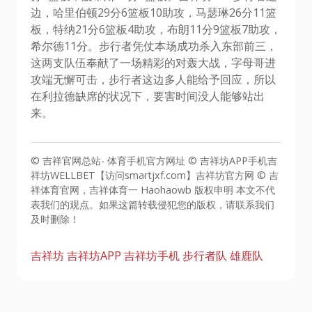
边，哈里伯顿29分6篮板10助攻，马瑟琳26分11篮
板，特纳21分6篮板4助攻，布朗11分9篮板7助攻，
希尔德11分。步行者凭仗本场成功杀入东部前三，
这两支队伍奉献了一场精彩的对轰大战，字母哥进
攻端无懈可击，步行者这边多人能给予回应，所以
在利拉德缺席的状况下，要害时间没人能够站出
来。
© 吉祥官网总站- 体育手机官方网址 © 吉祥坊APP手机吉
祥坊WELLBET【访问smartjxf.com】吉祥坊官方网 © 吉
祥体育官网，吉祥体育一 Haohaowb 版权申明 本文不代
表我们的观点。如果这篇转载侵犯您的版权，请联系我们
及时删除！
吉祥坊
吉祥坊APP
吉祥坊手机
步行者队
雄鹿队