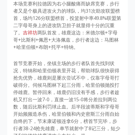
本场竞赛利拉德因为右小腿酸痛而缺席竞赛，步行
者又是个极具进攻火力的球队，均31次助攻联盟榜
首，场均126分联盟榜首，投篮射中率49.8%联盟第
二字母哥身上的进攻防卫担子就显得十分的沉重
了。
吉祥坊
两队首发，雄鹿这边：米德尔顿+字母
哥+比斯利+佩恩+大洛佩兹，步行者这边：马图林
+哈里伯顿+布朗+托平+特纳。
首节竞赛开始，坐镇主场的步行者队首先找到状
况，特纳和哈里伯顿表里开花，帮助球队很快获得
抢先优势，雄鹿则是屡次尝试不中，仅靠字母哥打
破得分。伺候马图林下起三分雨，哈里伯顿抛投打
停雄鹿。暂停回来，雄鹿仍旧没有手感，步行者趁
机又打出一波7-0，直接一波15-0将分差拉到两位
数，随后比斯利罚球止血。后半段波蒂斯和字母哥
开始频频造杀伤，哈里伯顿和内史密斯三分雨自始
自终的下，节末康诺顿连拿6分，榜首节完毕，步
行者38-24抢先雄鹿，单节就射中了8记三分，短少