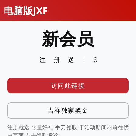
电脑版JXF
新会员
注册送18
访问此链接
吉祥独家奖金
注册就送 限量好礼 手刀领取 于活动期间内前往优
惠页面”点击领取”彩金。