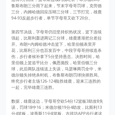
鲁斯布朗三分雨下起来，节末字母哥罚球，克劳德
三分，内姆哈德回应压哨三分球，三节打完，雄鹿
94-93反超步行者，单节字母哥又砍下20分。
第四节决战，字母哥仍旧坚持炽热状况，篮下连续
强起，比斯利轰进两记三分球，雄鹿逐渐把分差拉
开。布朗+内姆哈德冲击篮下，哈里伯顿表里开
花，比斯利三分也百发百中，中段字母哥持续造杀
伤，步行者候补拿下5分坚持悬念。决胜时间，哈
里伯顿上篮追平比分，佩恩抛投，哈里伯顿三分
球，此后两队连续送上失误，马瑟琳两罚全中，米
德尔顿失掉绝杀时机，布鲁斯布朗罚球抉择胜局。
终究步行者主场126-124险胜雄鹿，迎来三连胜的
一起，完毕雄鹿三连胜。
数据，雄鹿这边，字母哥空砍54分12篮板3助攻8失
误，罚球18中16；米德尔顿19分4助攻，比斯利13
分4篮板，波蒂斯11分8篮板。吉祥坊APP步行者这