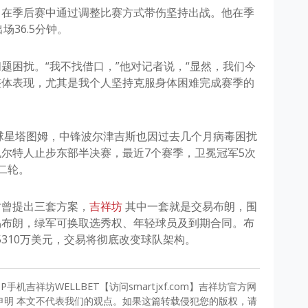
，在季后赛中通过调整比赛方式带伤坚持出战。他在季
场36.5分钟。
题困扰。“我不找借口，”他对记者说，“显然，我们今
整体表现，尤其是我个人坚持克服身体困难完成赛季的
球星塔图姆，中锋波尔津吉斯也因过去几个月病毒困扰
尔特人止步东部半决赛，最近7个赛季，卫冕冠军5次
二轮。
时曾提出三套方案，
吉祥坊
其中一套就是交易布朗，围
易布朗，绿军可换取选秀权、年轻球员及到期合同。布
5310万美元，交易将彻底改变球队架构。
手机吉祥坊WELLBET【访问smartjxf.com】吉祥坊官方网
版权申明 本文不代表我们的观点。如果这篇转载侵犯您的版权，请