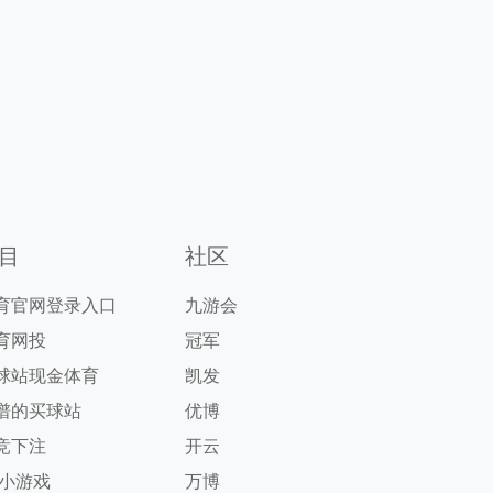
目
社区
育官网登录入口
九游会
育网投
冠军
球站现金体育
凯发
谱的买球站
优博
竞下注
开云
g小游戏
万博