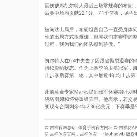
因伤缺席凯尔特人最后三场常规赛的布朗
后赛中场均贡献22.1分、7.1个篮板，场均出
被淘汰出局后，布朗坦言自己一直受身体问
晚的出局方式很艰难，但就我们本赛季的
过程，我为我们的团队感到骄傲。”
凯尔特人在G4中失去了因跟腱撕裂退赛的
持续影响状态。作为上赛季的卫冕冠军，凯
止步季后赛第二轮，其中最近4年均止步第
此前薪金专家Marks提到绿军休赛期计划
绕塔图姆和怀特重组阵容。他表示，若交
朗现有合同剩余4年2.36亿美元，下赛季是
© 吉祥官网总站- 体育手机官方网址 © 吉祥坊APP
© 吉祥体育官网，吉祥体育一 Haohaowb 