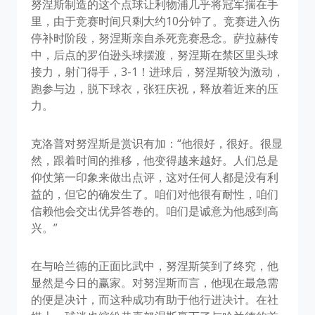
努涅斯制造的这个点球让利物浦几乎将冠军揣在手
里，由于竞赛时间只剩大约10分钟了。竞赛进入伤
停补时阶段，努涅斯亲自杀死竞赛悬念。萨拉赫传
中，后点的罗伯逊头球摆渡，努涅斯在禁区里头球
接力，射门得手，3-1！进球后，努涅斯较为激动，
跑参与边，脱下球衣，张狂庆祝，释放着近来的压
力。
克洛普对努涅斯是赏识有加：“他很好，很好。很显
然，跟着时间的推移，他变得越来越好。人们总是
仰仗第一印象来做出点评，这对任何人都是没有利
益的，但它的确发生了。咱们对他很有耐性，咱们
信赖他会交出优异答卷的。咱们是诚意为他感到高
兴。”
在与哈兰德的正面比武中，努涅斯笑到了终究，他
显然是今日的赢家。对努涅斯而言，他现在最急需
的便是决计，而这种成功有助于他行进决计。在社