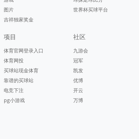
图片
世界杯买球平台
吉祥独家奖金
项目
社区
体育官网登录入口
九游会
体育网投
冠军
买球站现金体育
凯发
靠谱的买球站
优博
电竞下注
开云
pg小游戏
万博