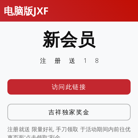
电脑版JXF
新会员
注册送18
访问此链接
吉祥独家奖金
注册就送 限量好礼 手刀领取 于活动期间内前往优
惠页面”点击领取”彩金。