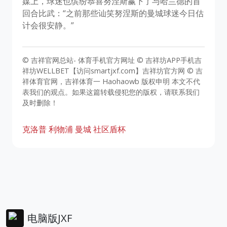
媒上，球迷也缤纷恭喜努涅斯赢下了与哈兰德的首
回合比武：“之前那些讪笑努涅斯的曼城球迷今日估
计会很安静。”
© 吉祥官网总站- 体育手机官方网址 © 吉祥坊APP手机吉
祥坊WELLBET【访问smartjxf.com】吉祥坊官方网 © 吉
祥体育官网，吉祥体育一 Haohaowb 版权申明 本文不代
表我们的观点。如果这篇转载侵犯您的版权，请联系我们
及时删除！
克洛普
利物浦
曼城
社区盾杯
电脑版JXF