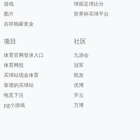
游戏
球探足球比分
图片
世界杯买球平台
吉祥独家奖金
项目
社区
体育官网登录入口
九游会
体育网投
冠军
买球站现金体育
凯发
靠谱的买球站
优博
电竞下注
开云
pg小游戏
万博