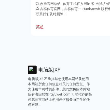
© 吉祥官网总站- 体育手机官方网址 © 吉祥坊APP
© 吉祥体育官网，吉祥体育一 Haohaowb 
联系我们及时删除！
英超
电脑版JXF
电脑版JXF 不承担与您使用本网站及使用
本网站所含任何信息相关的任何责任。作
为使用本网站的条件，您同意免除本网站
所有者因您在
ftiyuwell.com
可能推荐的任
何第三方网站上使用任何服务而产生的任
何索赔。