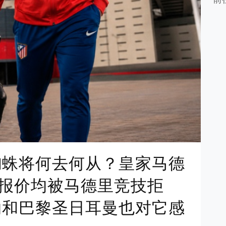
蜘蛛将何去何从？皇家马德
报价均被马德里竞技拒
纳和巴黎圣日耳曼也对它感