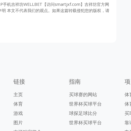
手机吉祥坊WELLBET【访问smartjxf.com】吉祥坊官方网
版权申明 本文不代表我们的观点。如果这篇转载侵犯您的版权，请
链接
指南
项
主页
买球赛的网站
体
体育
世界杯买球平台
体
游戏
球探足球比分
买
图片
世界杯买球平台
靠