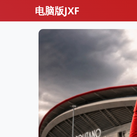
电脑版JXF