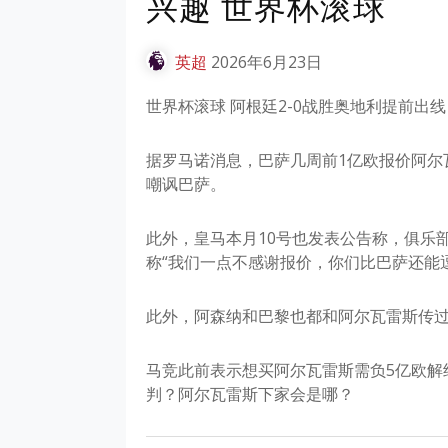
兴趣 世界杯滚球
英超
2026年6月23日
世界杯滚球 阿根廷2-0战胜奥地利提前出
据罗马诺消息，巴萨几周前1亿欧报价阿尔
嘲讽巴萨。
此外，皇马本月10号也发表公告称，俱乐部
称“我们一点不感谢报价，你们比巴萨还能
此外，阿森纳和巴黎也都和阿尔瓦雷斯传
马竞此前表示想买阿尔瓦雷斯需负5亿欧解
判？阿尔瓦雷斯下家会是哪？