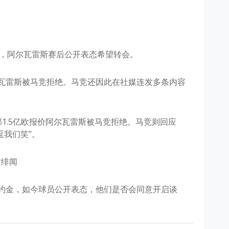
线，阿尔瓦雷斯赛后公开表态希望转会。
瓦雷斯被马竞拒绝。马竞还因此在社媒连发多条内容
1.5亿欧报价阿尔瓦雷斯被马竞拒绝。马竞则回应
逗我们笑”。
过绯闻
约金，如今球员公开表态，他们是否会同意开启谈