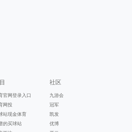
目
社区
育官网登录入口
九游会
育网投
冠军
球站现金体育
凯发
谱的买球站
优博