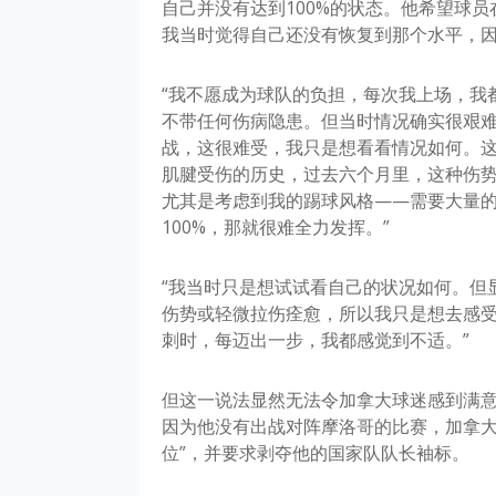
自己并没有达到100%的状态。他希望球员
我当时觉得自己还没有恢复到那个水平，因
“我不愿成为球队的负担，每次我上场，我
不带任何伤病隐患。但当时情况确实很艰
战，这很难受，我只是想看看情况如何。
肌腱受伤的历史，过去六个月里，这种伤
尤其是考虑到我的踢球风格——需要大量
100%，那就很难全力发挥。”
“我当时只是想试试看自己的状况如何。但
伤势或轻微拉伤痊愈，所以我只是想去感
刺时，每迈出一步，我都感觉到不适。”
但这一说法显然无法令加拿大球迷感到满
因为他没有出战对阵摩洛哥的比赛，加拿大
位”，并要求剥夺他的国家队队长袖标。