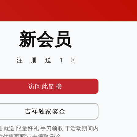
新会员
注册送18
访问此链接
吉祥独家奖金
册就送 限量好礼 手刀领取 于活动期间内
往优惠页面”点击领取”彩金。