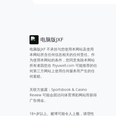
电脑版JXF
电脑版JXF 不承担与您使用本网站及使用
本网站所含任何信息相关的任何责任。作
为使用本网站的条件，您同意免除本网站
所有者因您在
ftiyuwell.com
可能推荐的任
何第三方网站上使用任何服务而产生的任
何索赔。
关联方披露：Sportsbook & Casino
Review 可能会因访问体育博彩网站而获得
广告佣金。
18+岁以上。赌博可能令人上瘾，请理性