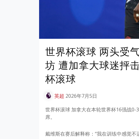
世界杯滚球 两头受气
坊 遭加拿大球迷抨击
杯滚球
英超
2026年7月5日
世界杯滚球 加拿大在本轮世界杯16强战0
席。
戴维斯在赛后解释称：“我在训练中感觉不