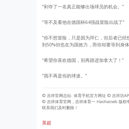
“剥夺了一名真正能够出场球员的机会。”
“等不及看他在德国杯64强战冒险出战了”
“你不想冒险，只是因为拜仁，但后者已经
到50%但也在为国效力，而你却要等到身体
“希望你喜欢德国，别再踏进加拿大了！”
“我不再是你的球迷。”
© 吉祥官网总站- 体育手机官方网址 © 吉祥坊APP
© 吉祥体育官网，吉祥体育一 Haohaowb 
联系我们及时删除！
英超