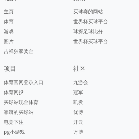
主页
买球赛的网站
体育
世界杯买球平台
游戏
球探足球比分
图片
世界杯买球平台
吉祥独家奖金
项目
社区
体育官网登录入口
九游会
体育网投
冠军
买球站现金体育
凯发
靠谱的买球站
优博
电竞下注
开云
pg小游戏
万博