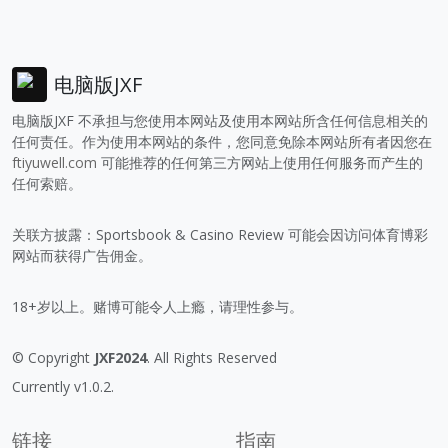
电脑版JXF
电脑版JXF 不承担与您使用本网站及使用本网站所含任何信息相关的
任何责任。作为使用本网站的条件，您同意免除本网站所有者因您在
ftiyuwell.com
可能推荐的任何第三方网站上使用任何服务而产生的
任何索赔。
关联方披露：Sportsbook & Casino Review 可能会因访问体育博彩
网站而获得广告佣金。
18+岁以上。赌博可能令人上瘾，请理性参与。
© Copyright
JXF2024
. All Rights Reserved
Currently v1.0.2.
链接
指南