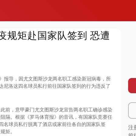
防疫规矩赴国家队签到 恐遭
报》报导，因尤文图斯沙龙两名职工感染新冠病毒，所
达尼洛这四名球员私行前往国家队签到的行为违反了
。
。此前，意甲豪门尤文图斯沙龙宣告两名职工确诊感染
受阻隔。根据《罗马体育报》的音讯，有国家队竞赛任
四名球员私行脱离了酒店或家前往各自的国家队签
注
疫规矩。
前