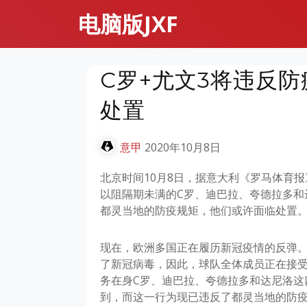
电脑版JXF
C罗+尤文3将违反
处置
意甲
2020年10月8日
北京时间10月8日，据意大利《罗马体育
以阻隔期未满的C罗、迪巴拉、夸德拉多和
都灵当地的防疫规矩，他们或许面临处置
现在，欧洲多国正在履历新冠疫情的反弹
了新冠病毒，因此，球队全体成员正在接
务在身C罗、迪巴拉、夸德拉多和达尼洛这
到，而这一行为现已违反了都灵当地的防