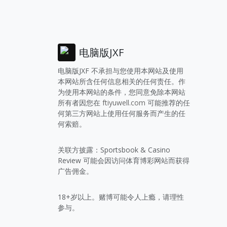
电脑版JXF
电脑版JXF 不承担与您使用本网站及使用
本网站所含任何信息相关的任何责任。作
为使用本网站的条件，您同意免除本网站
所有者因您在
ftiyuwell.com
可能推荐的任
何第三方网站上使用任何服务而产生的任
何索赔。
关联方披露：Sportsbook & Casino
Review 可能会因访问体育博彩网站而获得
广告佣金。
18+岁以上。赌博可能令人上瘾，请理性
参与。