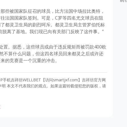
括那些被国家队征召的球员，比方法国中场拉比奥特，
往法国国家队签到。可是，C罗等四名尤文球员在阻
到了都灵卫生局的剧烈呵斥。都灵卫生局主管罗伯托标
前脱离了基地。我们现已向有关部门反映了这件事。”
处置。据悉，这些球员或由于违反规矩而被罚款400欧
自然不算什么问题，但这四名球员回来都灵之后或许还
下来的竞赛是一个沉重的冲击。
手机吉祥坊WELLBET【访问smartjxf.com】吉祥坊官方网
版权申明 本文不代表我们的观点。如果这篇转载侵犯您的版权，请
拉