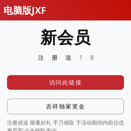
电脑版JXF
新会员
注册送18
访问此链接
吉祥独家奖金
注册就送 限量好礼 手刀领取 于活动期间内前往优
惠页面”点击领取”彩金。