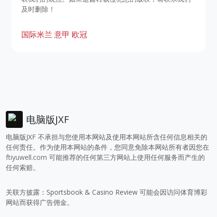
及时删除！
国际米兰
意甲
欧冠
电脑版JXF
电脑版JXF 不承担与您使用本网站及使用本网站所含任何信息相关的
任何责任。作为使用本网站的条件，您同意免除本网站所有者因您在
ftiyuwell.com
可能推荐的任何第三方网站上使用任何服务而产生的
任何索赔。
关联方披露：Sportsbook & Casino Review 可能会因访问体育博彩
网站而获得广告佣金。