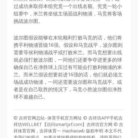
过成功来取得本组究竟一个出线名额。究竟一轮小
组赛中，米兰将坐镇主场迎战利物浦，马竞将客场
挑战波尔图。
波尔图假设能够在末轮顺利打败马竞的话，他们将
携手利物浦晋级16强。假设和马竞战平，波尔图则
需要等候利物浦战平或打败米兰。而马竞想要出线
就必须打败波尔图，一同他们还要争夺进更多的球
确保自己在净胜球上压过有可能会打败利物浦的米
兰。而米兰假设想要前进16强的话，他们就必须主
场战成功物浦，一同还需要波尔图和马竞战平。或
者是在自己取胜的情况下，马竞小胜波尔图但净胜
球不逾越自己。
© 吉祥官网总站- 体育手机官方网址 © 吉祥坊APP手机吉
祥坊WELLBET【访问smartjxf.com】吉祥坊官方网 © 吉
祥体育官网，吉祥体育一 Haohaowb 版权申明 本文不代
表我们的观点。如果这篇转载侵犯您的版权，请联系我们