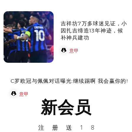
吉祥坊7万多球迷见证，小
因扎吉缔造13年神迹，候
补神兵建功
意甲
C罗欧冠与佩佩对话曝光:继续踢啊 我会赢你的!
意甲
新会员
注册送18