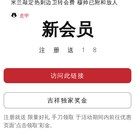
米兰敲定热刺边卫转会费 穆帅已附和放人
意甲
新会员
注册送18
访问此链接
吉祥独家奖金
注册就送 限量好礼 手刀领取 于活动期间内前往优惠
页面”点击领取”彩金。