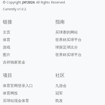
© Copyright
JXF2024
. All Rights Reserved
Currently v1.0.2.
链接
指南
主页
买球赛的网站
体育
世界杯买球平台
游戏
球探足球比分
图片
世界杯买球平台
吉祥独家奖金
项目
社区
体育官网登录入口
九游会
体育网投
冠军
买球站现金体育
凯发