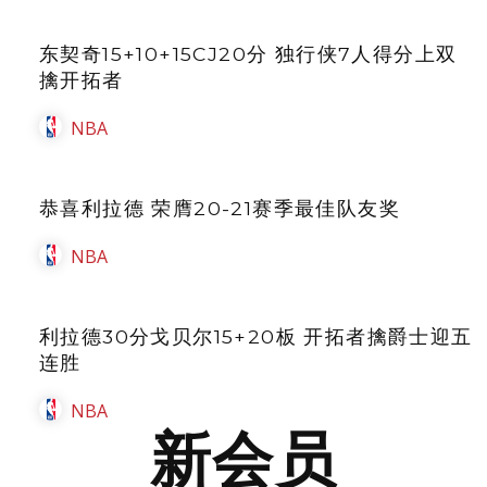
东契奇15+10+15CJ20分 独行侠7人得分上双
擒开拓者
NBA
恭喜利拉德 荣膺20-21赛季最佳队友奖
NBA
利拉德30分戈贝尔15+20板 开拓者擒爵士迎五
连胜
NBA
新会员