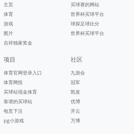
主页
买球赛的网站
体育
世界杯买球平台
游戏
球探足球比分
图片
世界杯买球平台
吉祥独家奖金
项目
社区
体育官网登录入口
九游会
体育网投
冠军
买球站现金体育
凯发
靠谱的买球站
优博
电竞下注
开云
pg小游戏
万博